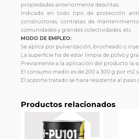
propiedades anteriormente descritas.
Indicado en todo tipo de protección anti
constructoras, contratas de mantenimiento 
comunidades y grandes colectividades, etc.
MODO DE EMPLEO:
Se aplica por pulverización, brocheado o inyec
La superficie ha de estar limpia de polvo y gr
Previamente a la aplicación del producto la 
El consumo medio es de 200 a 300 g por m2 s
El soporte tratado se hace resistente al paso 
Productos relacionados