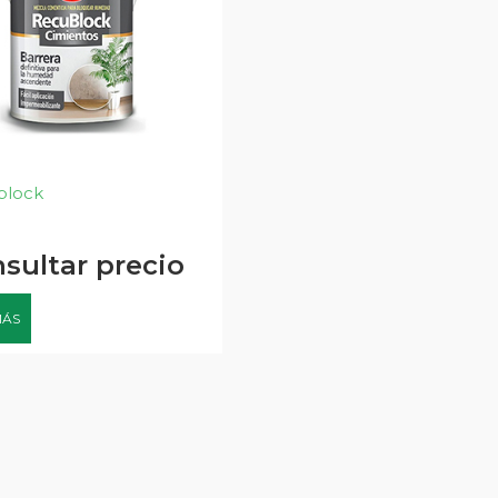
block
sultar precio
MÁS