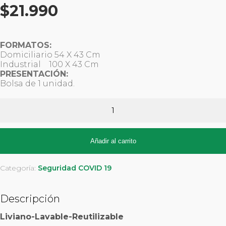
$
21.990
FORMATOS:
Domiciliario 54 X 43 Cm
Industrial 100 X 43 Cm
PRESENTACIÓN:
Bolsa de 1 unidad.
Sistema
Sanitizador
De
Calzado
cantidad
Añadir al carrito
Categoría:
Seguridad COVID 19
Descripción
Liviano-Lavable-Reutilizable