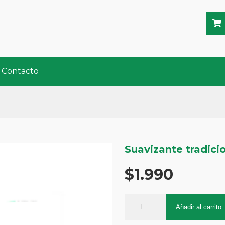
Contacto
Suavizante tradicio
$
1.990
Suavizante
tradicional
Añadir al carrito
5