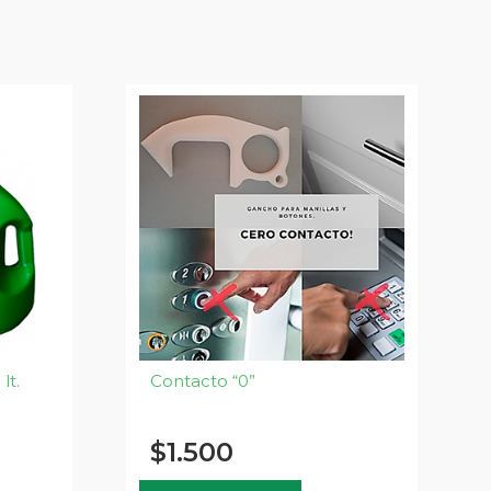
lt.
Contacto “0”
$
1.500