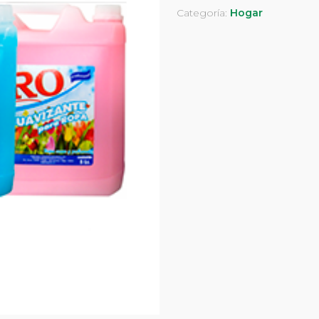
lt.
Categoría:
Hogar
cantidad